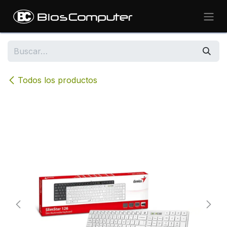
Ir al contenido
Todos los productos