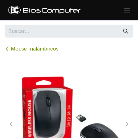
Ir al contenido
Mouse Inalámbricos