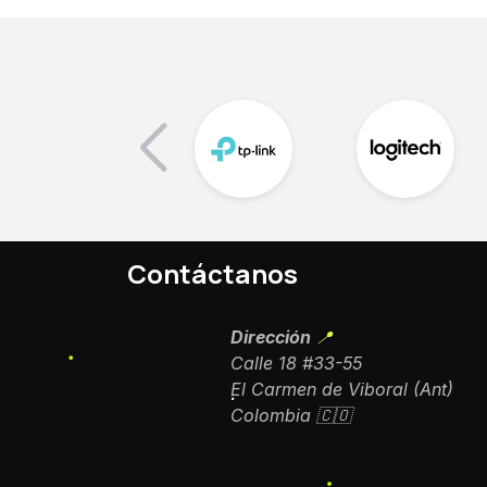
Contáctanos
Dirección
📍
Calle 18 #33-55
El Carmen de Viboral (Ant)
Colombia 🇨🇴