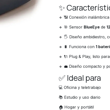
✨ Característ
🔹 📶 Conexión inalámbric
🔹 🎯 Sensor
BlueEye
de
1
🔹 🖐️ Diseño ambidiestro
🔹 🔋 Funciona con
1 bater
🔹 🔌 Plug & Play, listo par
🔹 💼 Diseño compacto y por
✅ Ideal para
💻 Oficina y teletrabajo
📚 Estudio y uso diario
🏠 Hogar y portátil