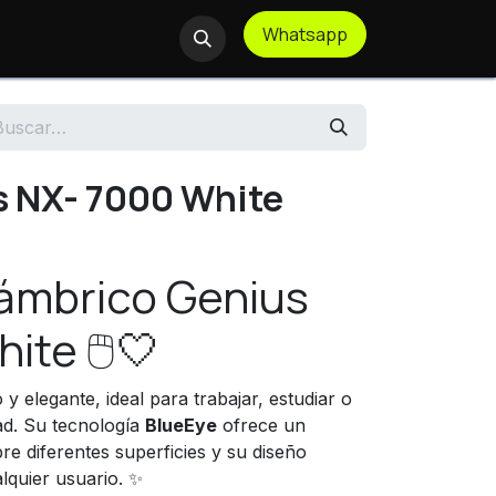
Whatsapp
te Remoto
 NX- 7000 White
ámbrico Genius
te 🖱️🤍
y elegante, ideal para trabajar, estudiar o
ad. Su tecnología
BlueEye
ofrece un
e diferentes superficies y su diseño
lquier usuario. ✨