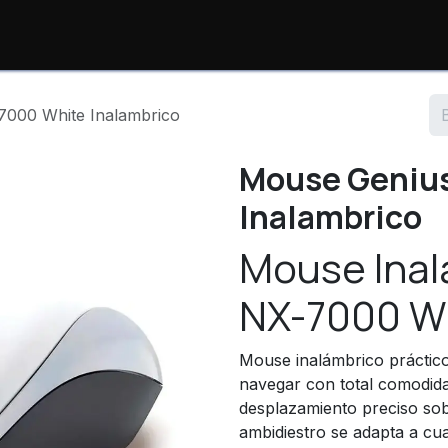
io
Productos
Consulta de Órdenes
Sopor
7000 White Inalambrico
Mouse Genius
Inalambrico
Mouse Inal
NX-7000 Whi
Mouse inalámbrico práctico 
navegar con total comodid
desplazamiento preciso sobr
ambidiestro se adapta a cua