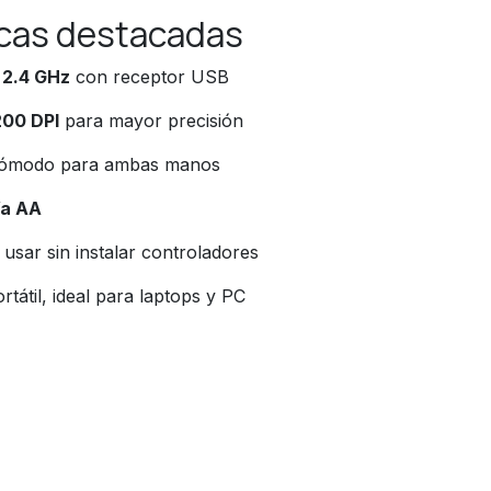
icas destacadas
a
2.4 GHz
con receptor USB
200 DPI
para mayor precisión
, cómodo para ambas manos
ía AA
a usar sin instalar controladores
tátil, ideal para laptops y PC