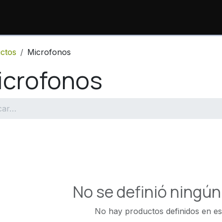
io
Productos
Consulta de Órdenes
Sopor
ctos
Microfonos
icrofonos
No se definió ningú
No hay productos definidos en es