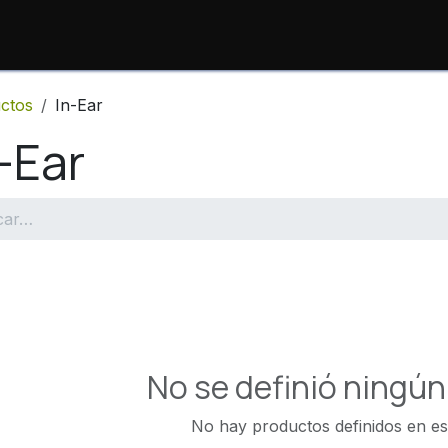
io
Productos
Consulta de Órdenes
Sopor
ctos
In-Ear
-Ear
No se definió ningú
No hay productos definidos en es