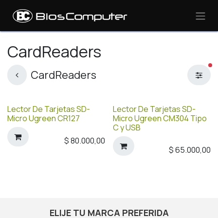
Ir al contenido
CardReaders
fi
CardReaders
Lector De Tarjetas SD-
Lector De Tarjetas SD-
Micro Ugreen CR127
Micro Ugreen CM304 Tipo
C y USB
$
80.000,00
$
65.000,00
ELIJE TU MARCA PREFERIDA