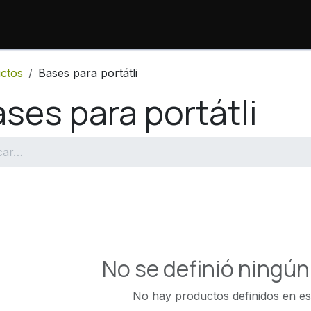
io
Productos
Consulta de Órdenes
Sopor
ctos
Bases para portátli
ses para portátli
No se definió ningú
No hay productos definidos en es