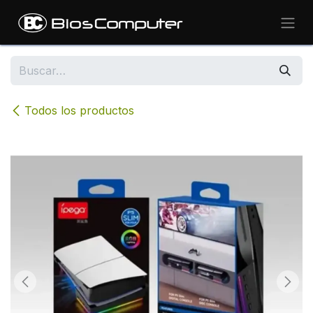
Ir al contenido
Todos los productos